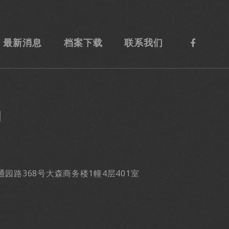
最新消息
档案下载
联系我们
司
区通园路368号大森商务楼1幢4层401室