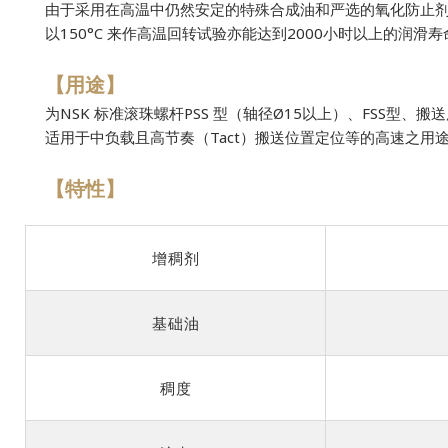
由于采用在高温中仍然安定的特殊合成油和严选的氧化防止
以150°C 来作高温回转试验亦能达到2000小时以上的润
【用途】
为NSK 标准滚珠螺杆PSS 型（轴径Ø15以上）、FSS型、
适用于中负载且高节奏（Tact）搬送位置定位等的高速之用
【特性】
增稠剂
基础油
稠度