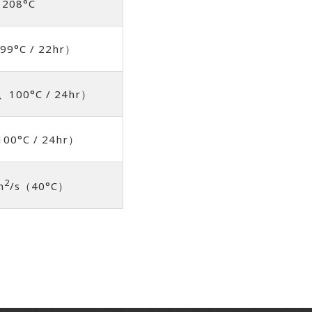
208°C
99°C / 22hr）
00°C / 24hr）
00°C / 24hr）
2
m
/s（40°C）