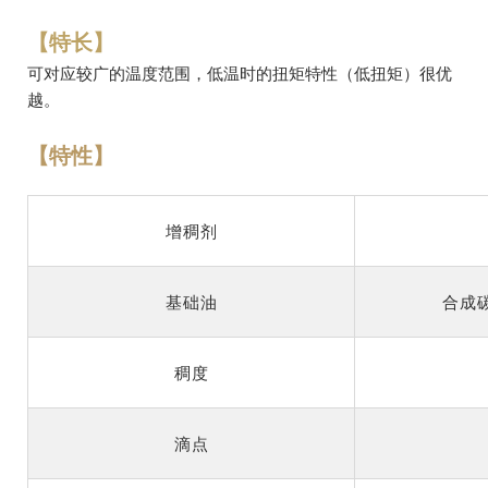
【特长】
可对应较广的温度范围，低温时的扭矩特性（低扭矩）很优
越。
【特性】
增稠剂
基础油
合成
稠度
滴点