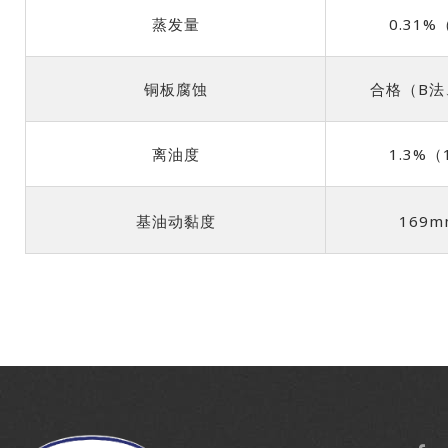
蒸发量
0.31%（
铜板腐蚀
合格（B法、1
离油度
1.3%（1
基油动黏度
169m